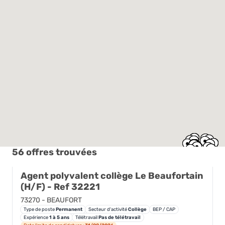
56 offres trouvées
Agent polyvalent collège Le Beaufortain
(H/F) - Ref 32221
73270 - BEAUFORT
Type de poste
Permanent
Secteur d'activité
Collège
BEP / CAP
Expérience
1 à 5 ans
Télétravail
Pas de télétravail